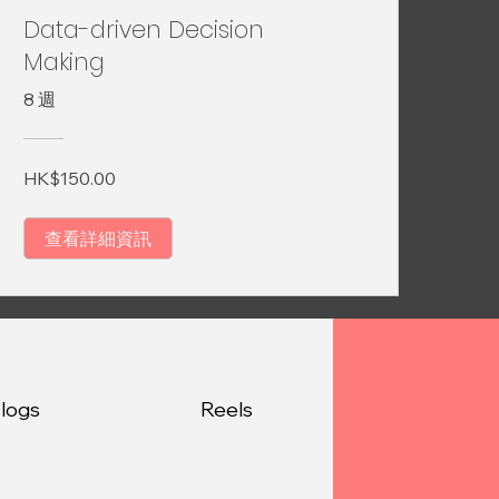
Data-driven Decision
Making
8 週
HK$150.00
查看詳細資訊
logs
Reels